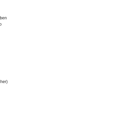
aben
o
her)